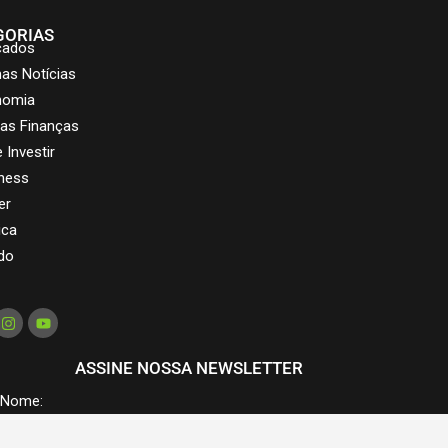
GORIAS
cados
mas Notícias
nomia
as Finanças
 Investir
ness
er
ica
do
ASSINE NOSSA NEWSLETTER
Nome: