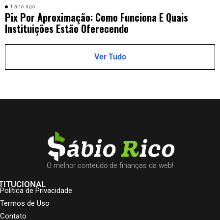
1 ano ago
Pix Por Aproximação: Como Funciona E Quais
Instituições Estão Oferecendo
Ver Tudo
O melhor conteúdo de finanças da web!
TITUCIONAL
Política de Privacidade
Termos de Uso
Contato