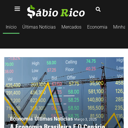
Início
Últimas Notícias
Mercados
Economia
Minhas
Economia
Últimas Notícias
Março 3, 2025
A Economia Brasileira E O Cenário