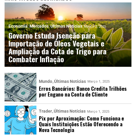
Economia
Mercados
Últimas Notícias
Março 2, 2025
Governo Estuda Isenção para
Importação de Óleos Vegetais e
Ampliação da Cota de Trigo para
Combater Inflação
Mundo
Últimas Notícias
Março 1, 2025
Erros Bancários: Banco Credita Trilhões
por Engano na Conta de Cliente
Trader
Últimas Notícias
Março 1, 2025
Pix por Aproximação: Como Funciona e
Quais Instituições Estão Oferecendo a
Nova Tecnologia