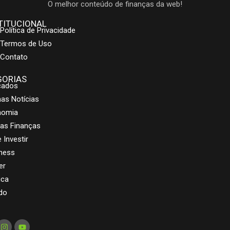
O melhor conteúdo de finanças da web!
TITUCIONAL
Política de Privacidade
Termos de Uso
Contato
GORIAS
cados
mas Notícias
nomia
as Finanças
 Investir
ness
er
ica
do