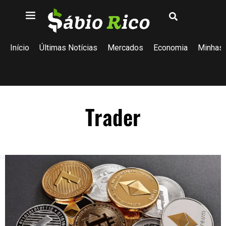
Início
Últimas Notícias
Mercados
Economia
Minhas 
Trader
Monitore todos os mercados no TradingView