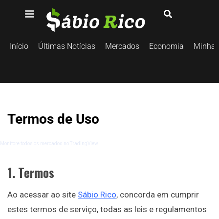
Início
Últimas Notícias
Mercados
Economia
Minhas
Termos de Uso
Monitore todos os mercados no TradingView
1. Termos
Ao acessar ao site
Sábio Rico
, concorda em cumprir
estes termos de serviço, todas as leis e regulamentos