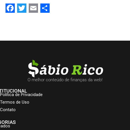
Facebook
Twitter
Email
Share
O melhor conteúdo de finanças da web!
TITUCIONAL
Política de Privacidade
Termos de Uso
Contato
GORIAS
cados