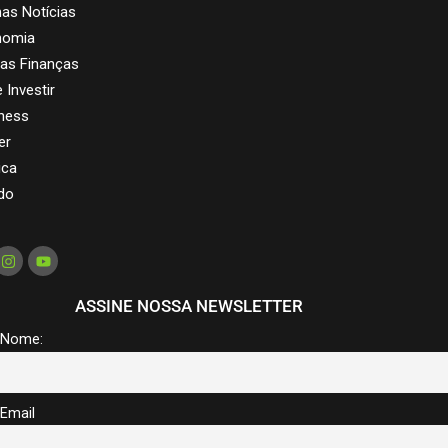
mas Notícias
nomia
as Finanças
 Investir
ness
er
ica
do
ASSINE NOSSA NEWSLETTER
Nome:
Email