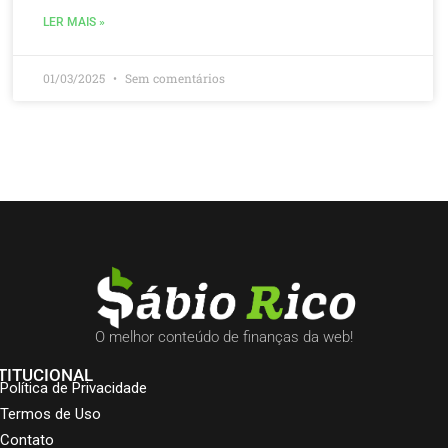
LER MAIS »
01/03/2025
Sem comentários
O melhor conteúdo de finanças da web!
TITUCIONAL
Política de Privacidade
Termos de Uso
Contato