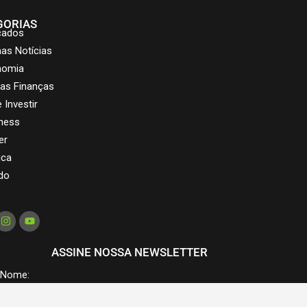
GORIAS
cados
mas Notícias
nomia
as Finanças
 Investir
ness
er
ica
do
ASSINE NOSSA NEWSLETTER
Nome: