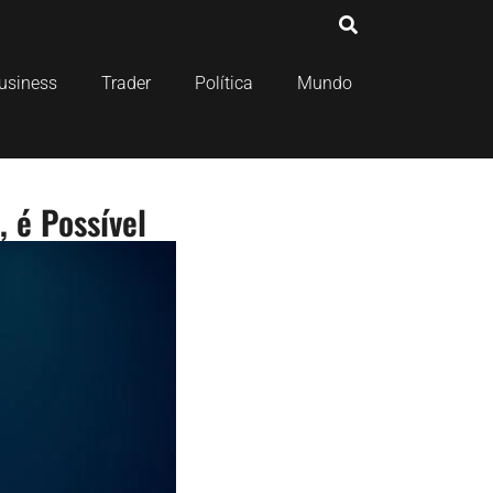
usiness
Trader
Política
Mundo
 é Possível