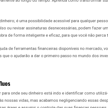
tivamente ao longo do tempo. Aprenda como transformar suas
inheiro; é uma possibilidade acessível para qualquer pess
lso ou revisar assinaturas desnecessárias, podem fazer um
obra de forma inteligente e eficaz, para que você não perc
juda de ferramentas financeiras disponíveis no mercado, v
eis que o ajudarão a dar o primeiro passo no mundo dos inv
fluos
 para onde seu dinheiro está indo e identificar como utiliz
 às nossas vidas, mas acabamos negligenciando essas despe
sas áreas e assumir o controle das suas finanças pessoais.