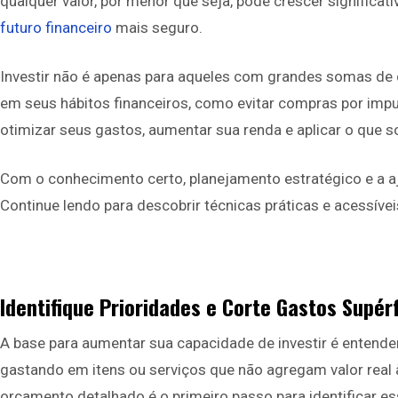
qualquer valor, por menor que seja, pode crescer significa
futuro financeiro
mais seguro.
Investir não é apenas para aqueles com grandes somas de d
em seus hábitos financeiros, como evitar compras por impu
otimizar seus gastos, aumentar sua renda e aplicar o que s
Com o conhecimento certo, planejamento estratégico e a a
Continue lendo para descobrir técnicas práticas e acessív
Identifique Prioridades e Corte Gastos Supér
A base para aumentar sua capacidade de investir é entender
gastando em itens ou serviços que não agregam valor real
orçamento detalhado é o primeiro passo para identificar es