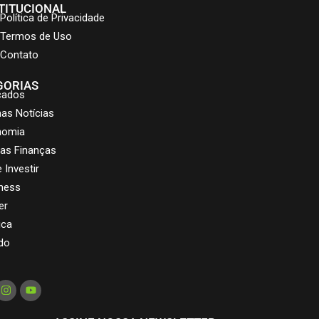
TITUCIONAL
Política de Privacidade
Termos de Uso
Contato
GORIAS
cados
mas Notícias
nomia
as Finanças
 Investir
ness
er
ica
do