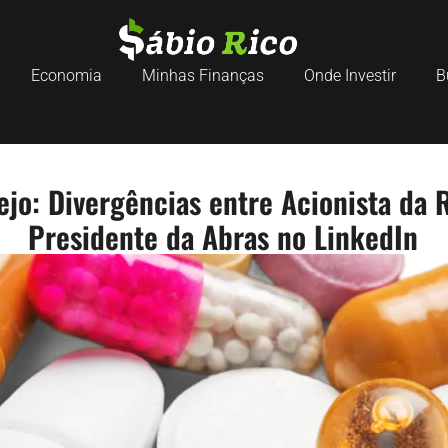
Economia
Minhas Finanças
Onde Investir
B
ejo: Divergências entre Acionista da R
Presidente da Abras no LinkedIn