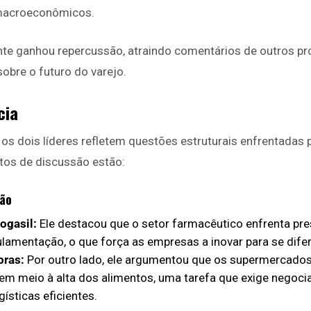
macroeconômicos.
te ganhou repercussão, atraindo comentários de outros pro
obre o futuro do varejo.
cia
 os dois líderes refletem questões estruturais enfrentadas
ntos de discussão estão:
ção
ogasil:
Ele destacou que o setor farmacêutico enfrenta pr
ulamentação, o que força as empresas a inovar para se difer
bras:
Por outro lado, ele argumentou que os supermercado
s em meio à alta dos alimentos, uma tarefa que exige nego
ísticas eficientes.