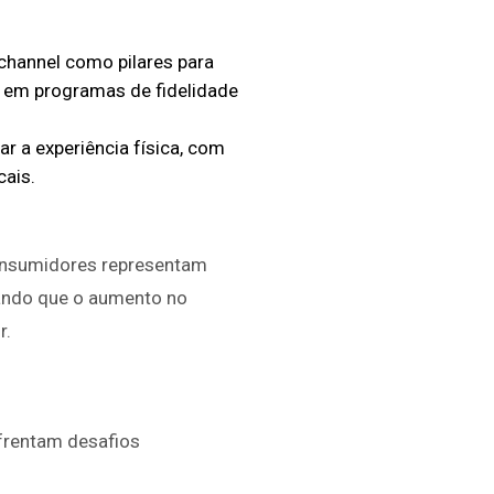
ichannel como pilares para
ta em programas de fidelidade
r a experiência física, com
cais.
consumidores representam
tando que o aumento no
r.
nfrentam desafios