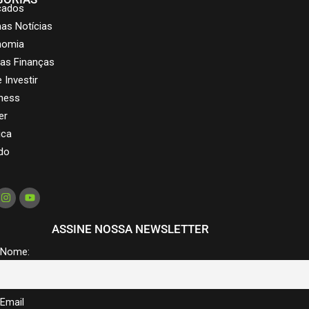
cados
mas Notícias
nomia
as Finanças
 Investir
ness
er
ica
do
ASSINE NOSSA NEWSLETTER
Nome:
Email