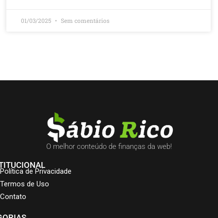
01/03/2025
Sem comentários
O melhor conteúdo de finanças da web!
TITUCIONAL
Política de Privacidade
Termos de Uso
Contato
GORIAS