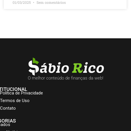
01/03/2025
Sem comentários
O melhor conteúdo de finanças da web!
TITUCIONAL
Política de Privacidade
Termos de Uso
Contato
GORIAS
cados