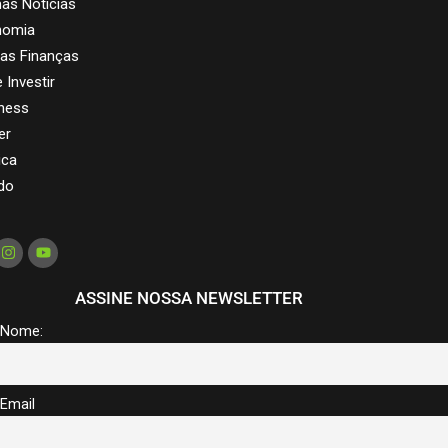
mas Notícias
nomia
as Finanças
 Investir
ness
er
ica
do
ASSINE NOSSA NEWSLETTER
Nome:
Email