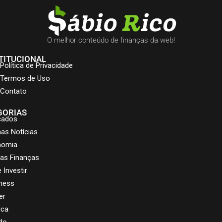
O melhor conteúdo de finanças da web!
TITUCIONAL
Política de Privacidade
Termos de Uso
Contato
GORIAS
cados
mas Notícias
nomia
as Finanças
 Investir
ness
er
ica
do