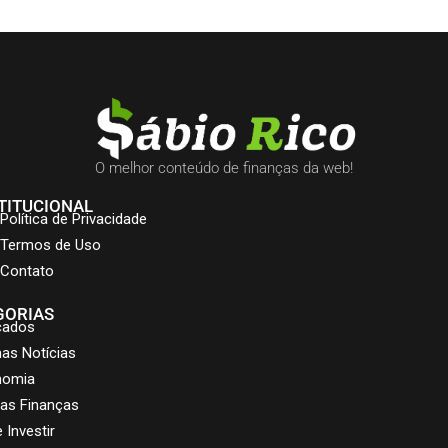
O melhor conteúdo de finanças da web!
TITUCIONAL
Política de Privacidade
Termos de Uso
Contato
GORIAS
cados
mas Notícias
nomia
as Finanças
 Investir