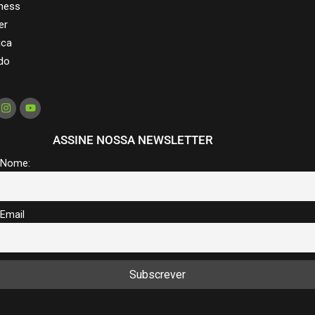
ness
er
ica
do
ASSINE NOSSA NEWSLETTER
Nome:
Email