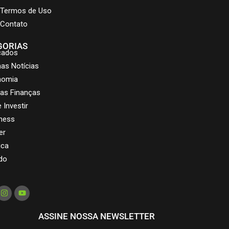
Termos de Uso
Contato
GORIAS
cados
mas Notícias
nomia
as Finanças
 Investir
ness
er
ica
do
ASSINE NOSSA NEWSLETTER