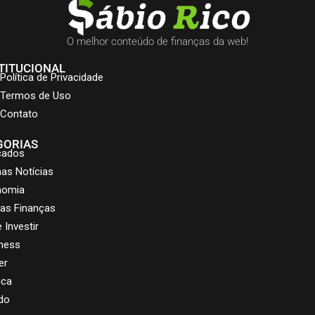
O melhor conteúdo de finanças da web!
TITUCIONAL
Política de Privacidade
Termos de Uso
Contato
GORIAS
cados
mas Notícias
nomia
as Finanças
 Investir
ness
er
ica
do