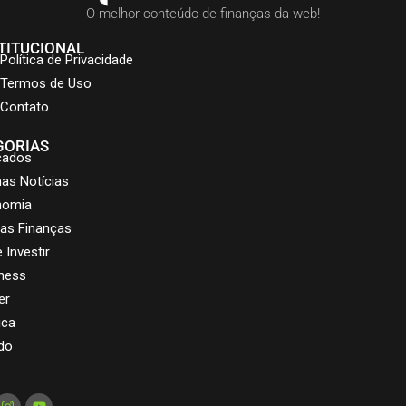
O melhor conteúdo de finanças da web!
TITUCIONAL
Política de Privacidade
Termos de Uso
Contato
GORIAS
cados
mas Notícias
nomia
as Finanças
 Investir
ness
er
ica
do