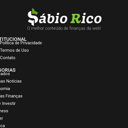
O melhor conteúdo de finanças da web!
TITUCIONAL
Política de Privacidade
Termos de Uso
Contato
GORIAS
cados
mas Notícias
nomia
as Finanças
 Investir
ness
er
ica