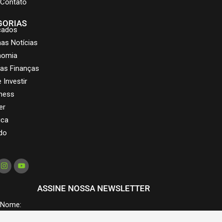
Contato
GORIAS
cados
mas Notícias
nomia
as Finanças
 Investir
ness
er
ica
do
ASSINE NOSSA NEWSLETTER
Nome: