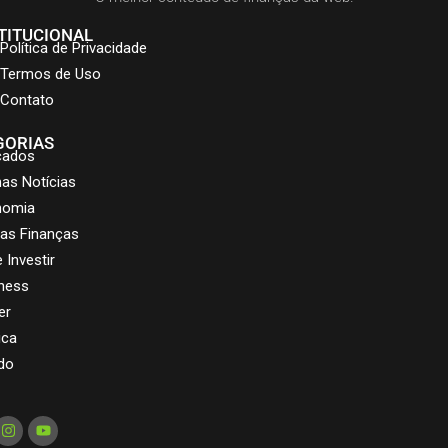
TITUCIONAL
Política de Privacidade
Termos de Uso
Contato
GORIAS
cados
mas Notícias
nomia
as Finanças
 Investir
ness
er
ica
do