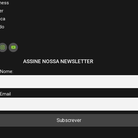
ness
er
ica
do
ASSINE NOSSA NEWSLETTER
Nome:
Email