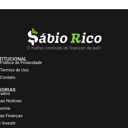
O melhor conteúdo de finanças da web!
TITUCIONAL
Política de Privacidade
Termos de Uso
Contato
GORIAS
cados
mas Notícias
nomia
as Finanças
 Investir