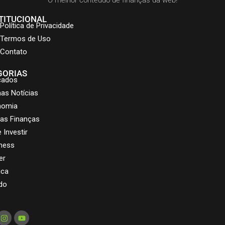
O melhor conteúdo de finanças da web!
TITUCIONAL
Política de Privacidade
Termos de Uso
Contato
GORIAS
cados
mas Notícias
nomia
as Finanças
 Investir
ness
er
ica
do